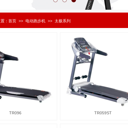
位置：
首页
>>
电动跑步机
>>
太极系列
TR096
TR059ST